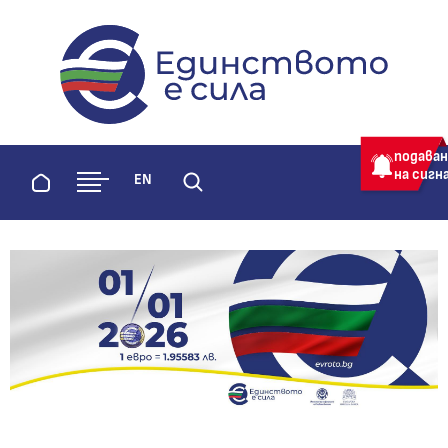
evroto.bg
Официална страница за приемане 
подава
на сигн
Начало
EN