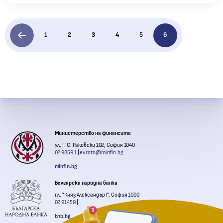
1
2
3
4
5
6
Контакти с институции
Министерство на финансите
ул. Г. С. Раковски 102, София 1040
02 9859 1
evroto@minfin.bg
minfin.bg
Българска народна банка
пл. "Княз Александър I", София 1000
02 91459
bnb.bg