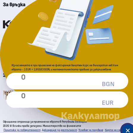
За връзка
Комисия за финансов надзор
Национална агенция за приходите
Изчислението е при прилагане на фиксирания валутен курс на българския лев към
еврото - 1 EUR = 1,95583 BGN, и математическото правило за закръгляване.
За подаване на сигнали
BGN
Комисия за защита на потребителите
EUR
Калкулатор
Официална страница за приемане на еврото в Република България
2026 © Всички права запазени. Министерство на финансите
Политика за поверителност
Декларация за достъпност
Условия за ползване
Карта на сайта