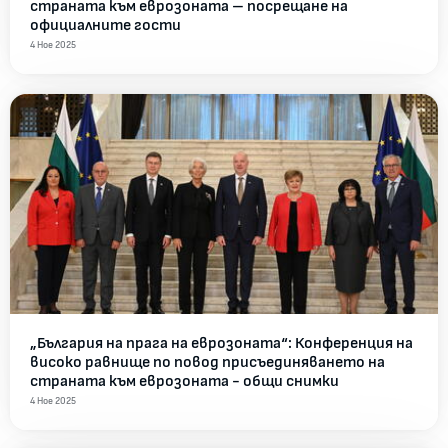
страната към еврозоната – посрещане на
официалните гости
4 Ное 2025
„България на прага на еврозоната“: Конференция на
високо равнище по повод присъединяването на
страната към еврозоната - общи снимки
4 Ное 2025