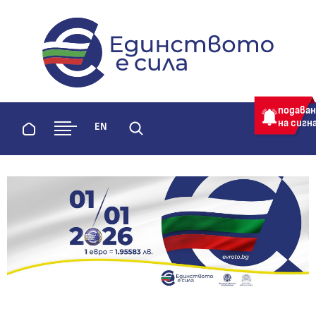
evroto.bg
Официална страница за приемане 
подава
на сигн
Начало
EN