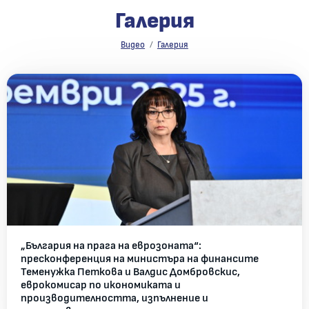
Галерия
Галерия
Видео
Галерия
Всички галерии
„България на прага на еврозоната“:
пресконференция на министъра на финансите
Теменужка Петкова и Валдис Домбровскис,
еврокомисар по икономиката и
производителността, изпълнение и