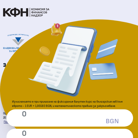
Национална агенция за приходите
За подаване на сигнали
Комисия за защита на потребителите
Изчислението е при прилагане на фиксирания валутен курс на българския лев към
еврото - 1 EUR = 1,95583 BGN, и математическото правило за закръгляване.
Официална страница за приемане на еврото в Република България
2026 © Всички права запазени. Министерство на финансите
BGN
Политика за поверителност
Декларация за достъпност
Условия за ползване
Карта на сайта