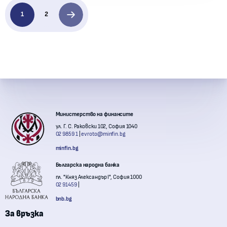
1
2
Контакти с институции
Министерство на финансите
ул. Г. С. Раковски 102, София 1040
02 9859 1
evroto@minfin.bg
minfin.bg
Българска народна банка
пл. "Княз Александър I", София 1000
02 91459
bnb.bg
За връзка
Комисия за финансов надзор