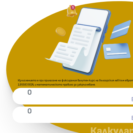
Изчислението е при прилагане на фиксирания валутен курс на българския лев към еврото
1,95583 BGN, и математическото правило за закръгляване.
Калкула