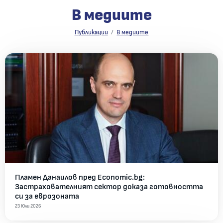
В медиите
В медиите
Публикации
В медиите
Всички новини
Пламен Данаилов пред Economic.bg:
Застрахователният сектор доказа готовността
си за еврозоната
23 Юли 2026