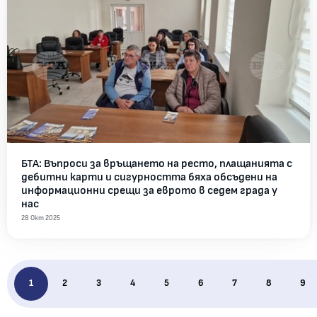
БТА: Въпроси за връщането на ресто, плащанията с
дебитни карти и сигурността бяха обсъдени на
информационни срещи за еврото в седем града у
нас
28 Окт 2025
1
2
3
4
5
6
7
8
9