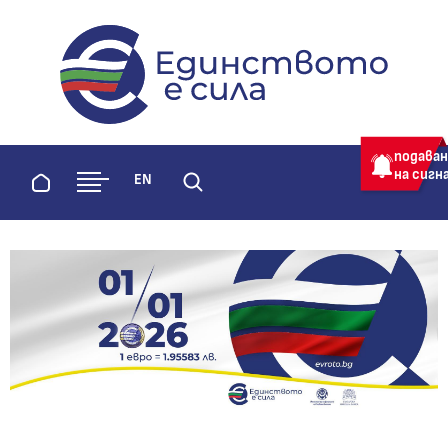
evroto.bg
Официална страница за приемане 
подава
на сигн
Начало
EN