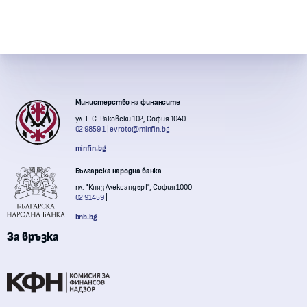
Контакти с институции
Министерство на финансите
ул. Г. С. Раковски 102, София 1040
02 9859 1
evroto@minfin.bg
minfin.bg
Българска народна банка
пл. "Княз Александър I", София 1000
02 91459
bnb.bg
За връзка
Комисия за финансов надзор