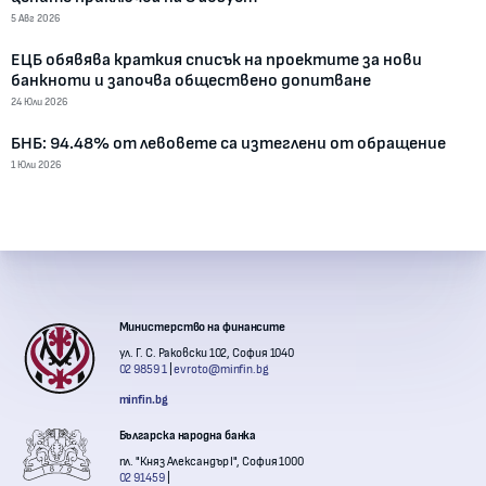
5 Авг 2026
ЕЦБ обявява краткия списък на проектите за нови
банкноти и започва обществено допитване
24 Юли 2026
БНБ: 94.48% от левовете са изтеглени от обращение
1 Юли 2026
Контакти с институции
Министерство на финансите
ул. Г. С. Раковски 102, София 1040
02 9859 1
evroto@minfin.bg
minfin.bg
Българска народна банка
пл. "Княз Александър I", София 1000
02 91459