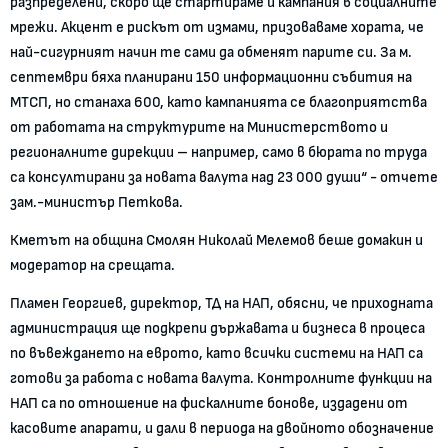
разпределени, скоро ще стартираме и кампания в социалните
мрежи. Акцент е рискът от измами, призоваваме хората, че
най-сигурният начин те сами да обменят парите си. За м.
септември бяха планирани 150 информационни събития на
МТСП, но станаха 600, като кампанията се благоприятства
от работата на структурите на Министерството и
регионалните дирекции – например, само в бюрата по труда
са консултирани за новата валута над 23 000 души“ - отчете
зам.-министър Петкова.
Кметът на община Смолян Николай Мелемов беше домакин и
модератор на срещата.
Пламен Георгиев, директор, ТД на НАП, обясни, че приходната
администрация ще подкрепи държавата и бизнеса в процеса
по въвеждането на еврото, като всички системи на НАП са
готови за работа с новата валута. Контролните функции на
НАП са по отношение на фискалните бонове, издадени от
касовите апарати, и дали в периода на двойното обозначение