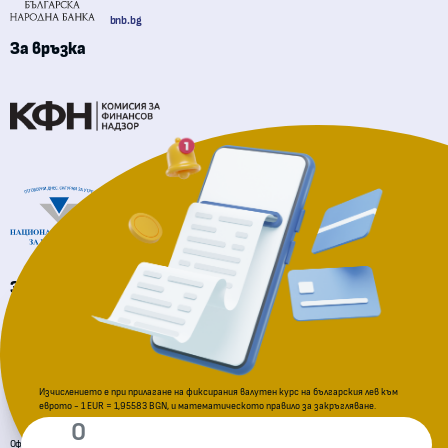
bnb.bg
За връзка
Комисия за финансов надзор
Национална агенция за приходите
За подаване на сигнали
Комисия за защита на потребителите
Изчислението е при прилагане на фиксирания валутен курс на българския лев към
еврото - 1 EUR = 1,95583 BGN, и математическото правило за закръгляване.
Официална страница за приемане на еврото в Република България