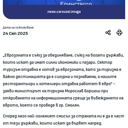
news.carousel.image
Дата на публикуване
24 Сеп 2025
„Еврозоната е съюз за обединяване, съюз на богати държави,
които искат да имат силни икономики и пазари. Сектор
туризъм отдавна е готов за еврозоната, като за туризма е
важно дестинацията да е сигурна и познаваема, а нашите
ресторантьори и хотелиери отдавна работят в евро“ -
заяви министърът на туризма Мирослав Боршош при
откриването на информационната среща за въвеждането на
еврото, която се проведе в гр. Смолян.
Според него най-големият смисъл за страната ни е да е част
от тези държави, които искат да вървят напред.