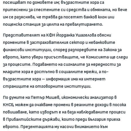
посещават по домовете им; възрастните хора са
притеснени за спестените си средства и обмяната, но вече
им се разяснява, че трябва да посетят банков клон или
пощенска станция за целта на превалутирането.
Представителят на КФН Йорданка Ушагелова обясни
промените в застрахователния сектор и небанковите
финансови институции, според разпоредбите на Закона за
еврото, като увери присъстващите, че Комисията ще следи
за процесите. Подаването на сигналите за нередности за
младите хора е достъпно в социалните мрежи, а по-
възрастните хора – информация има на интернет
страниците на отговорните институции.
По думите на Петър Мишев, икономически анализатор в
КНСБ, можем да очакваме промени в реалните доходи в посока
повишаване, като изводът е на база наблюдаваните процеси
в Прибалтийските държави, които преди България приеха
еврото. Презентацията му насочи вниманието към