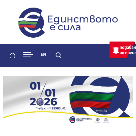
evroto.bg
Официална страница за приемане 
подава
на сигн
Начало
EN