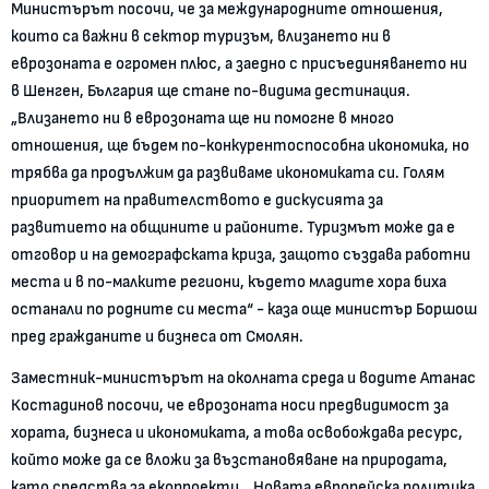
Министърът посочи, че за международните отношения,
които са важни в сектор туризъм, влизането ни в
еврозоната е огромен плюс, а заедно с присъединяването ни
в Шенген, България ще стане по-видима дестинация.
„Влизането ни в еврозоната ще ни помогне в много
отношения, ще бъдем по-конкурентоспособна икономика, но
трябва да продължим да развиваме икономиката си. Голям
приоритет на правителството е дискусията за
развитието на общините и районите. Туризмът може да е
отговор и на демографската криза, защото създава работни
места и в по-малките региони, където младите хора биха
останали по родните си места“ - каза още министър Боршош
пред гражданите и бизнеса от Смолян.
Заместник-министърът на околната среда и водите Атанас
Костадинов посочи, че еврозоната носи предвидимост за
хората, бизнеса и икономиката, а това освобождава ресурс,
който може да се вложи за възстановяване на природата,
като средства за екопроекти. „Новата европейска политика