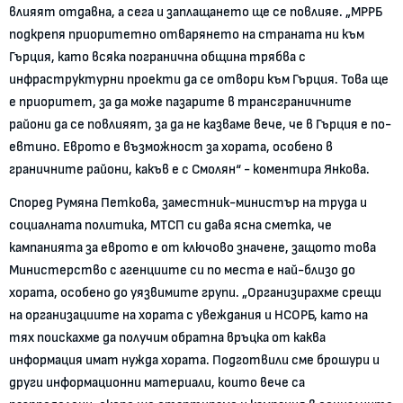
влияят отдавна, а сега и заплащането ще се повлияе. „МРРБ
подкрепя приоритетно отварянето на страната ни към
Гърция, като всяка погранична община трябва с
инфраструктурни проекти да се отвори към Гърция. Това ще
е приоритет, за да може пазарите в трансграничните
райони да се повлияят, за да не казваме вече, че в Гърция е по-
евтино. Еврото е възможност за хората, особено в
граничните райони, какъв е с Смолян“ - коментира Янкова.
Според Румяна Петкова, заместник-министър на труда и
социалната политика, МТСП си дава ясна сметка, че
кампанията за еврото е от ключово значене, защото това
Министерство с агенциите си по места е най-близо до
хората, особено до уязвимите групи. „Организирахме срещи
на организациите на хората с увеждания и НСОРБ, като на
тях поискахме да получим обратна връцка от каква
информация имат нужда хората. Подготвили сме брошури и
други информационни материали, които вече са