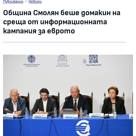
Община Смолян беше домакин на среща от информационната кампания з
Публикации
Новини
Община Смолян беше домакин на
среща от информационната
кампания за еврото