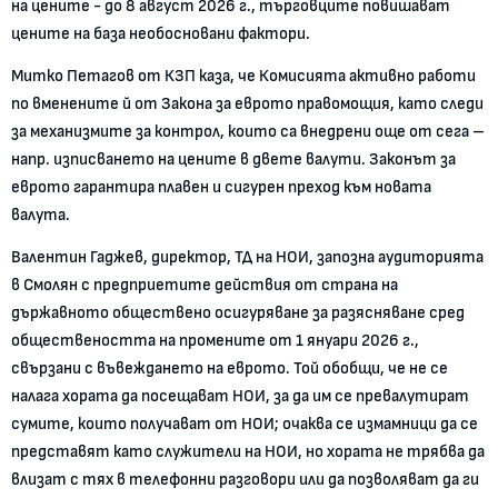
на цените - до 8 август 2026 г., търговците повишават
цените на база необосновани фактори.
Митко Петагов от КЗП каза, че Комисията активно работи
по вменените й от Закона за еврото правомощия, като следи
за механизмите за контрол, които са внедрени още от сега –
напр. изписването на цените в двете валути. Законът за
еврото гарантира плавен и сигурен преход към новата
валута.
Валентин Гаджев, директор, ТД на НОИ, запозна аудиторията
в Смолян с предприетите действия от страна на
държавното обществено осигуряване за разясняване сред
обществеността на промените от 1 януари 2026 г.,
свързани с въвеждането на еврото. Той обобщи, че не се
налага хората да посещават НОИ, за да им се превалутират
сумите, които получават от НОИ; очаква се измамници да се
представят като служители на НОИ, но хората не трябва да
влизат с тях в телефонни разговори или да позволяват да ги