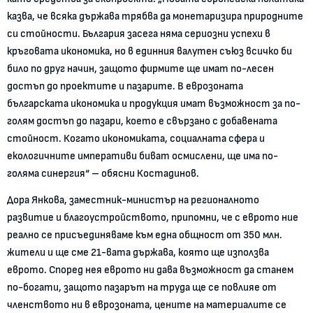
казва, че всяка държава трябва да монетаризира природните
си стойности. България засега няма сериозни успехи в
кръговата икономика, но в единния валутен съюз всичко би
било по друг начин, защото фирмите ще имат по-лесен
достъп до проектите и пазарите. В еврозоната
българската икономика и продукция имат възможност за по-
голям достъп до пазари, което е свързано с добавената
стойност. Когато икономиката, социалната сфера и
екологичните императиви биват осмислени, ще има по-
голяма синергия“ – обясни Костадинов.
Дора Янкова, заместник-министър на регионалното
развитие и благоустройството, припомни, че с еврото ние
реално се присъединяваме към една общност от 350 млн.
жители и ще сме 21-вата държава, която ще използва
еврото. Според нея еврото ни дава възможност да станем
по-богати, защото пазарът на труда ще се повлияе от
членството ни в еврозоната, цените на материалите се