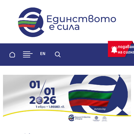
evroto.bg
Официална страница за приемане 
подава
на сигн
Начало
EN