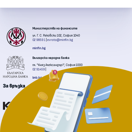
Контакти с институции
Министерство на финансите
ул. Г. С. Раковски 102, София 1040
02 9859 1
evroto@minfin.bg
minfin.bg
Българска народна банка
пл. "Княз Александър I", София 1000
02 91459
bnb.bg
За връзка
Комисия за финансов надзор
Национална агенция за приходите