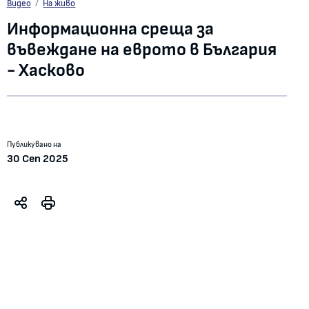
Информационна среща за въвеждане на еврото в България - Хасково
Видео
На живо
Информационна среща за
въвеждане на еврото в България
- Хасково
Публикувано на
30 Сеп 2025
Play
Video